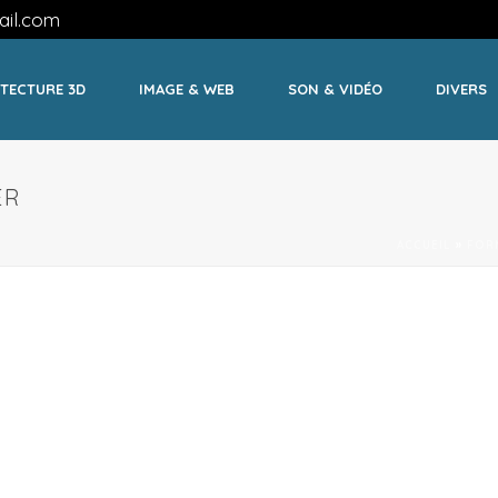
il.com
TECTURE 3D
IMAGE & WEB
SON & VIDÉO
DIVERS
ER
ACCUEIL
»
FOR