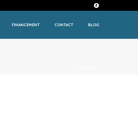
FINANCEMENT
CONTACT
BLOG
EIL
»
FORMATION INFOGRAPHISTE PAO
»
BANPAO03