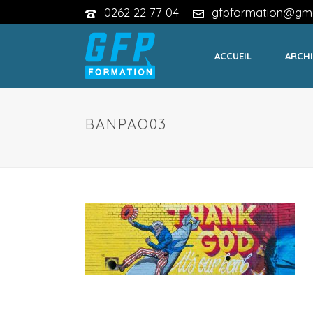
0262 22 77 04
gfpformation@gma
ACCUEIL
ARCHI
BANPAO03