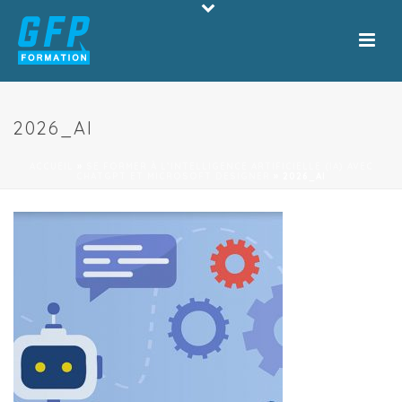
2026_AI
ACCUEIL
»
SE FORMER À L’INTELLIGENCE ARTIFICIELLE (IA) AVEC
CHATGPT ET MICROSOFT DESIGNER
»
2026_AI