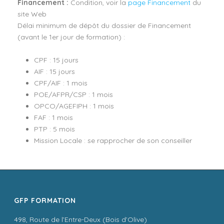
Financement :
Condition, voir la
page Financement
du
site Web
Délai minimum de dépôt du dossier de Financement
(avant le 1er jour de formation) :
CPF : 15 jours
AIF : 15 jours
CPF/AIF : 1 mois
POE/AFPR/CSP : 1 mois
OPCO/AGEFIPH : 1 mois
FAF : 1 mois
PTP : 5 mois
Mission Locale : se rapprocher de son conseiller
GFP FORMATION
498, Route de l’Entre-Deux (Bois d’Olive)